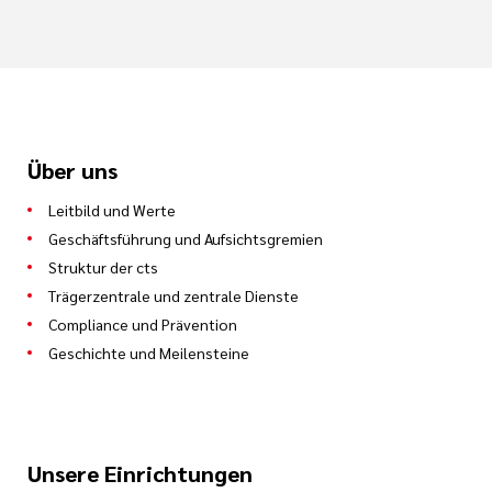
Über uns
Leitbild und Werte
Geschäftsführung und Aufsichtsgremien
Strategischer Einkauf
Struktur der cts
Sarah Bach
Trägerzentrale und zentrale Dienste
Logistik
Compliance und Prävention
Viktor Hubert
Geschichte und Meilensteine
Tel.: 0681 58805-379
sa.bach@cts-mbh.de
Tel.: 0681 58805-383
v.hubert@cts-mbh.de
Unsere Einrichtungen