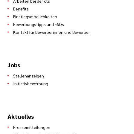
Arbeiten bei der cts
Logistik
Benefits
Roland Schönborn
Tel.: 0681 58805-371
Einstiegsmöglichkeiten
Bewerbungstipps und FAQs
si.seibel@cts-mbh.de
Tel.: 0681 58805-385
Kontakt für Bewerberinnen und Bewerber
r.schoenborn@cts-mbh.de
Jobs
Stellenanzeigen
Initiativbewerbung
Aktuelles
Pressemitteilungen