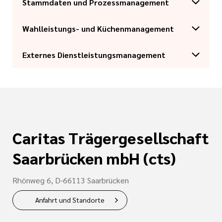
Stammdaten und Prozessmanagement
Link kopieren
Wahlleistungs- und Küchenmanagement
Link kopieren
Externes Dienstleistungsmanagement
Link kopieren
Link kopieren
Caritas Trägergesellschaft
Leitung Zentrum für Wirtschaft und Versorgung
Saarbrücken mbH (cts)
Dennis Fuchs
Leiter Einkauf
Benedikt Hans
Rhönweg 6, D-66113 Saarbrücken
Tel.: 0681-58805-373
Leitung Logistik
Anfahrt und Standorte
d.fuchs@cts-mbh.de
Bonsignore Angelo
Tel.: 0681 58805 386
Rechnungssachbearbeitung