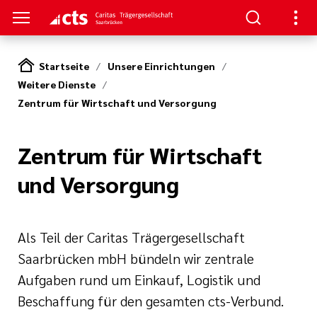
Startseite
Unsere Einrichtungen
Weitere Dienste
HTUNGEN
Zentrum für Wirtschaft und Versorgung
er
ben
gen
lungen
 Werte
Zentrum für Wirtschaft
nskliniken
der cts
erbung
itschrift
rung und
und Versorgung
mien
und Sanitätshäuser
icht
cts
Als Teil der Caritas Trägergesellschaft
er
lichkeiten
Saarbrücken mbH bündeln wir zentrale
le und zentrale
Aufgaben rund um Einkauf, Logistik und
iative Care
pps und FAQs
Beschaffung für den gesamten cts-Verbund.