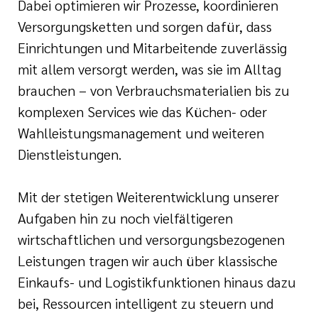
tätten
Dabei optimieren wir Prozesse, koordinieren
und
Bewerberinnen und
Versorgungsketten und sorgen dafür, dass
inrichtungen
Einrichtungen und Mitarbeitende zuverlässig
mit allem versorgt werden, was sie im Alltag
nd Meilensteine
tbildung
brauchen – von Verbrauchsmaterialien bis zu
komplexen Services wie das Küchen- oder
shilfe
Wahlleistungsmanagement und weiteren
Dienstleistungen.
n
Mit der stetigen Weiterentwicklung unserer
ste
Aufgaben hin zu noch vielfältigeren
wirtschaftlichen und versorgungsbezogenen
Leistungen tragen wir auch über klassische
Einkaufs- und Logistikfunktionen hinaus dazu
bei, Ressourcen intelligent zu steuern und