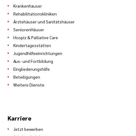
Servicemitarbeiterin Wahlleistung
Krankenhäuser
Stephanie Schneider
Rehabilitationskliniken
Ärztehäuser und Sanitätshäuser
Tel.: 0681 406 4313
SeniorenHäuser
Hospiz & Palliative Care
Kindertagesstätten
Jugendhilfeeinrichtungen
Aus- und Fortbildung
Eingliederungshilfe
Beteiligungen
Weitere Dienste
Karriere
Teamleitung Operativer Einkauf
Jetzt bewerben
Silke Seibel