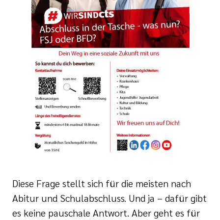
tätten
und
Bewerberinnen und
inrichtungen
nd Meilensteine
tbildung
shilfe
n
ste
Diese Frage stellt sich für die meisten nach
Abitur und Schulabschluss. Und ja – dafür gibt
es keine pauschale Antwort. Aber geht es für