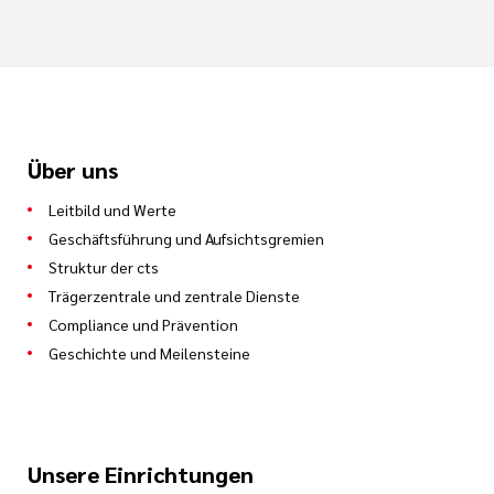
Hilfstätigkeiten in den Therapieabteilungen
Mithilfe beim Vor- und Nachbereiten von
Bädern und Fango-/Heusackpackungen
sowie Kryotherapie
Über uns
Hilfestellung für Patienten beim An- und
Entkleiden
Leitbild und Werte
Geschäftsführung und Aufsichtsgremien
Lagerhaltung, das Be- und Entsorgen von
Struktur der cts
Verbrauchsgütern sowie die Reinigung und
Trägerzentrale und zentrale Dienste
Wartung der für die Therapie notwendigen
Compliance und Prävention
Einrichtungsgegenstände bzw. Geräte
Geschichte und Meilensteine
Betriebsbezogene Tätigkeiten
Mithilfe bei Reparaturen und
Unsere Einrichtungen
Instandhaltungsmaßnahmen