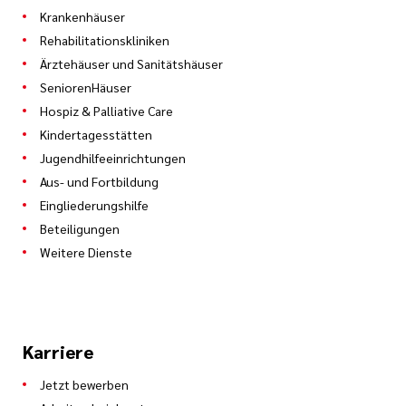
Krankenhäuser
Einlagerung und Ausgabe von
Rehabilitationskliniken
Verbrauchsartikeln aus dem Zentrallager
Ärztehäuser und Sanitätshäuser
Betriebsräume und Anlagen besenrein
SeniorenHäuser
sauberhalten
Hospiz & Palliative Care
Kindertagesstätten
Durchführen der Aufgaben im Rahmen der
Jugendhilfeeinrichtungen
Verkehrssicherheit (z. B. dürre Bäume,
Aus- und Fortbildung
herumliegende Äste beseitigen, Räum- und
Eingliederungshilfe
Streudienst im Winter)
Beteiligungen
Pflegen und Sauberhalten von
Weitere Dienste
Außenanlagen
Durchführen von Botengängen und
Versorgungsfahrten
Karriere
Hauswirtschaftliche/Hausmeisterliche
Jetzt bewerben