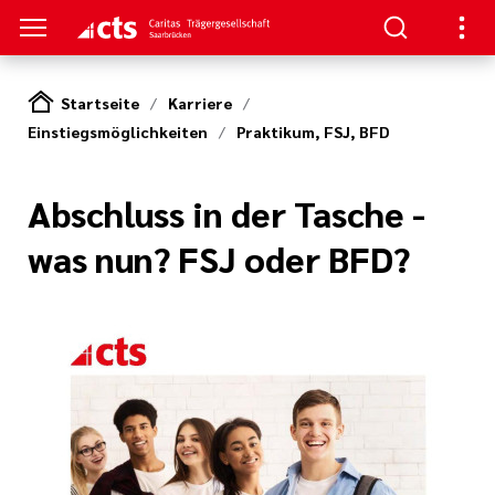
Startseite
Karriere
Einstiegsmöglichkeiten
Praktikum, FSJ, BFD
HTUNGEN
er
ben
gen
lungen
 Werte
Abschluss in der Tasche -
was nun? FSJ oder BFD?
nskliniken
der cts
erbung
itschrift
rung und
mien
und Sanitätshäuser
icht
cts
er
lichkeiten
le und zentrale
iative Care
pps und FAQs