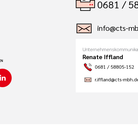
0681 / 5
info@cts-mb
Unternehmenskommunika
Renate Iffland
EN
0681 / 58805-152
r.iffland@cts-mbh.d