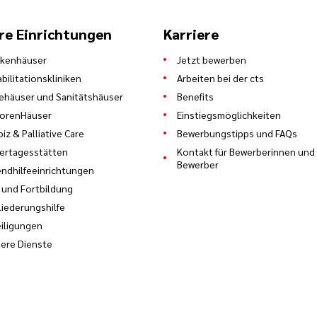
re Einrichtungen
Karriere
nkenhäuser
Jetzt bewerben
bilitationskliniken
Arbeiten bei der cts
ehäuser und Sanitätshäuser
Benefits
iorenHäuser
Einstiegsmöglichkeiten
iz & Palliative Care
Bewerbungstipps und FAQs
ertagesstätten
Kontakt für Bewerberinnen und
Bewerber
ndhilfeeinrichtungen
 und Fortbildung
liederungshilfe
iligungen
ere Dienste