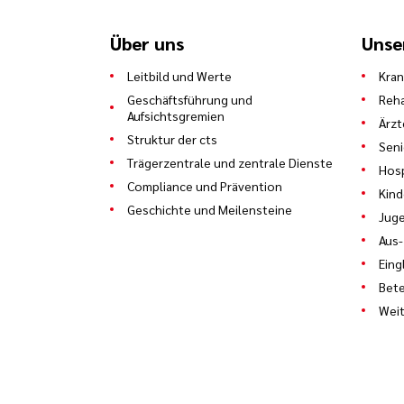
Über uns
Unse
Leitbild und Werte
Kra
Geschäftsführung und
Reha
Aufsichtsgremien
Ärzt
Struktur der cts
Sen
Trägerzentrale und zentrale Dienste
Hosp
Compliance und Prävention
Kind
Geschichte und Meilensteine
Juge
Aus-
Eing
Bete
Weit