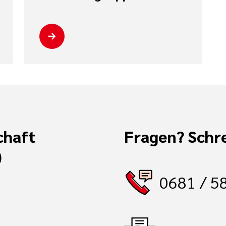
chaft
Fragen? Schre
)
0681 / 5