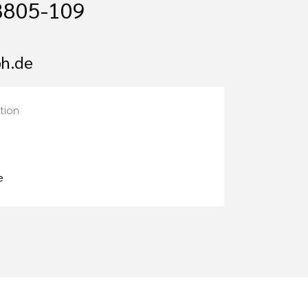
8805-109
h.de
tion
e