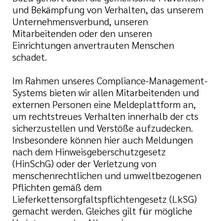
tätten
und
und Bekämpfung von Verhalten, das unserem
Bewerberinnen und
Unternehmensverbund, unseren
inrichtungen
Mitarbeitenden oder den unseren
Einrichtungen anvertrauten Menschen
nd Meilensteine
schadet.
tbildung
Im Rahmen unseres Compliance-Management-
shilfe
Systems bieten wir allen Mitarbeitenden und
externen Personen eine Meldeplattform an,
n
um rechtstreues Verhalten innerhalb der cts
sicherzustellen und Verstöße aufzudecken.
Insbesondere können hier auch Meldungen
ste
nach dem Hinweisgeberschutzgesetz
(HinSchG) oder der Verletzung von
menschenrechtlichen und umweltbezogenen
Pflichten gemäß dem
Lieferkettensorgfaltspflichtengesetz (LkSG)
gemacht werden. Gleiches gilt für mögliche