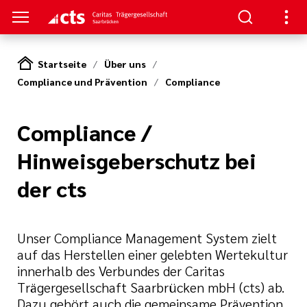
Startseite
Über uns
Compliance und Prävention
Compliance
HTUNGEN
er
ben
gen
lungen
 Werte
Compliance /
Hinweisgeberschutz bei
nskliniken
der cts
erbung
itschrift
rung und
mien
der cts
und Sanitätshäuser
icht
cts
er
lichkeiten
Unser Compliance Management System zielt
auf das Herstellen einer gelebten Wertekultur
le und zentrale
innerhalb des Verbundes der Caritas
iative Care
pps und FAQs
Trägergesellschaft Saarbrücken mbH (cts) ab.
Dazu gehört auch die gemeinsame Prävention