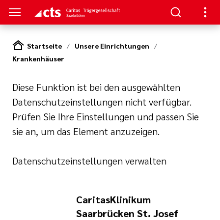
Startseite
Unsere Einrichtungen
Krankenhäuser
HTUNGEN
er
ben
gen
lungen
Diese Funktion ist bei den ausgewählten
 Werte
Datenschutzeinstellungen nicht verfügbar.
nskliniken
der cts
erbung
itschrift
Prüfen Sie Ihre Einstellungen und passen Sie
rung und
mien
sie an, um das Element anzuzeigen.
und Sanitätshäuser
icht
cts
Datenschutzeinstellungen verwalten
er
lichkeiten
le und zentrale
iative Care
CaritasKlinikum
pps und FAQs
Saarbrücken St. Josef