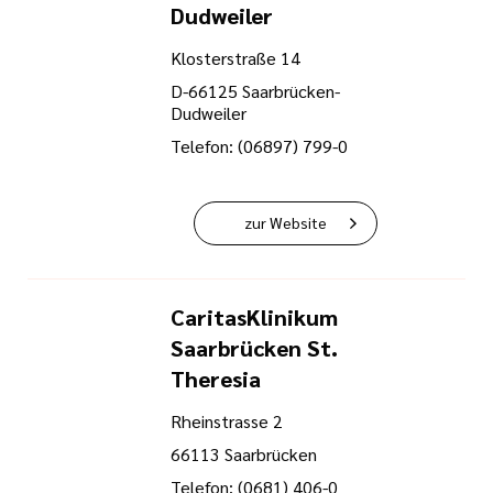
tätten
Dudweiler
und
Bewerberinnen und
Klosterstraße 14
inrichtungen
D-66125 Saarbrücken-
nd Meilensteine
Dudweiler
tbildung
Telefon: (06897) 799-0
shilfe
zur Website
n
CaritasKlinikum
ste
Saarbrücken St.
Theresia
Rheinstrasse 2
66113 Saarbrücken
Telefon: (0681) 406-0